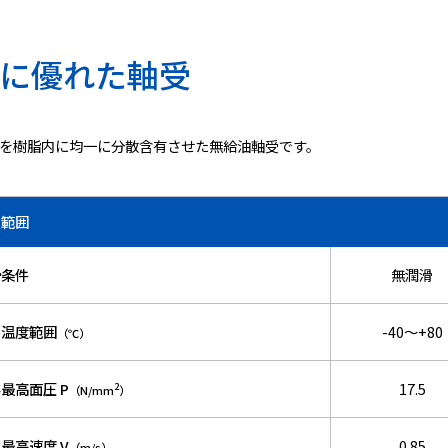
に優れた軸受
剤を樹脂内に均一に分散含有させた無給油軸受です。
用範囲
滑条件
無潤滑
用温度範囲
-40～+80
（℃）
最高面圧 P
17.5
2
（N/mm
）
最高速度 V
0.85
（m/s）