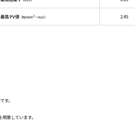
最高 PV値
2.45
2
（N/mm
・m/s）
です。
。
）を用意しています。