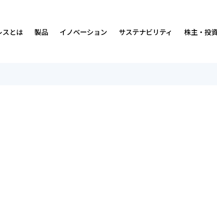
レスとは
製品
イノベーション
サステナビリティ
株主・投
沿革
免震・制震装置
ダンピングについて
サステナビリティの考え方・マテリアリティ
中期経営計画
経営理念・
排煙・換気装
人材
価値創造プ
IRカレンダ
事業内容
研究開発環境
社会
IRニュース
営業所・事
実績
ガバナンス
経営情報
会社案内・広告ライブラリー
統合報告書
財務ハイライト
数字で見る
ISO認証取
株式につい
マンガ
各種方針
よくあるご質問
オスビー紹
お問い合わ