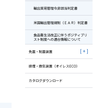
輸出貿易管理令非該当判定書
米国輸出管理規制（ＥＡＲ）判定書
⾷品衛⽣法改正に伴うポジティブリ
スト制度への適合情報について
免震・制震装置
排煙・換気装置（オイレスECO）
カタログダウンロード