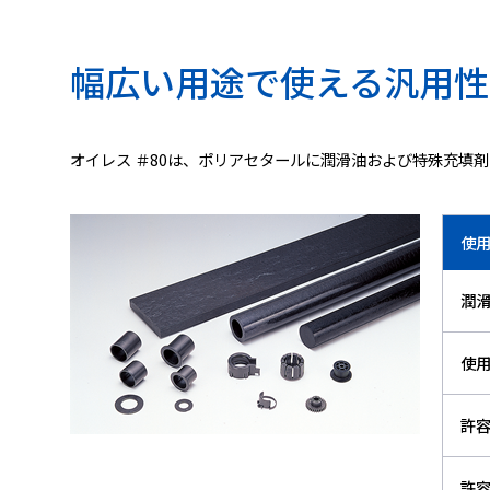
幅広い用途で使える汎用性
オイレス ＃80は、ポリアセタールに潤滑油および特殊充填
使
潤
使
許容
許容