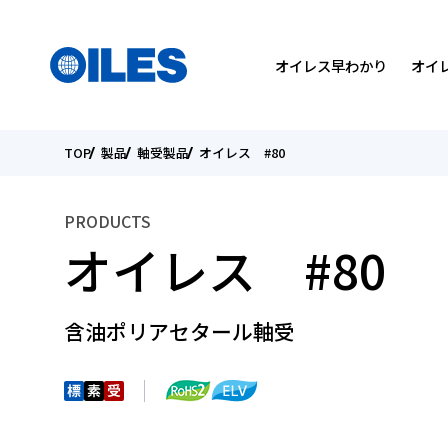
検索
国を選んでください
メニュー
オイレス早わかり
オイ
TOP
製品
軸受製品
オイレス #80
SEARCH
会社概要
軸受製品
トライボロジーについて
トップメッセージ
トップメッセージ
PRODUCTS
役員紹介
カタログダウンロード
研究開発方針
環境
個人投資家の皆様へ
オイレス #80
国内・海外関係会社
オイレスの取り組み
IRライブラリー
こんなところにオイレス
ESGデータ
電子公告
含油ポリアセタール軸受