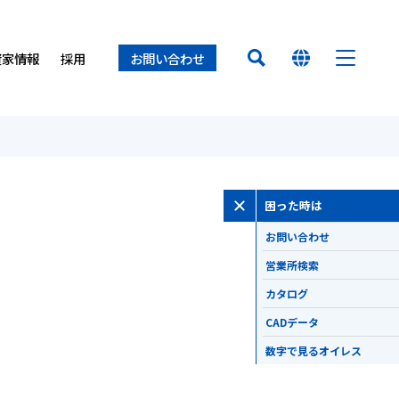
資家情報
採用
お問い合わせ
HOME
オイレス早わかり
経営方針
置（オイレスECO）
ロセス
ー
オイレスとは
困った時は
業所
オイレス
得について
て
お問い合わせ
介
せ
製品
営業所検索
カタログ
イノベーション
CADデータ
数字で見るオイレス
サステナビリティ