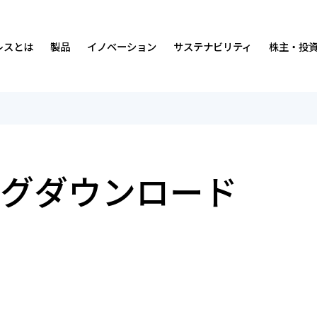
レスとは
製品
イノベーション
サステナビリティ
株主・投
沿革
免震・制震装置
ダンピングについて
サステナビリティの考え方・マテリアリティ
中期経営計画
経営理念・
排煙・換気装
人材
価値創造プ
IRカレンダ
事業内容
研究開発環境
社会
IRニュース
営業所・事
実績
ガバナンス
経営情報
グダウンロード
会社案内・広告ライブラリー
統合報告書
財務ハイライト
数字で見る
ISO認証取
株式につい
マンガ
各種方針
よくあるご質問
オスビー紹
お問い合わ