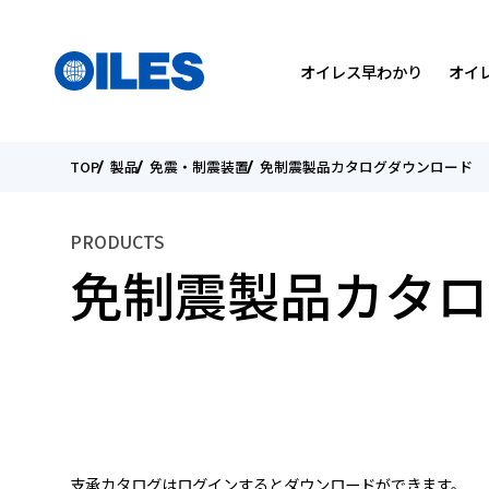
検索
国を選んでください
メニュー
オイレス早わかり
オイ
TOP
製品
免震・制震装置
免制震製品カタログダウンロード
SEARCH
会社概要
軸受製品
トライボロジーについて
トップメッセージ
トップメッセージ
PRODUCTS
役員紹介
カタログダウンロード
研究開発方針
環境
個人投資家の皆様へ
免制震製品カタロ
国内・海外関係会社
オイレスの取り組み
IRライブラリー
こんなところにオイレス
ESGデータ
電子公告
支承カタログはログインするとダウンロードができます。