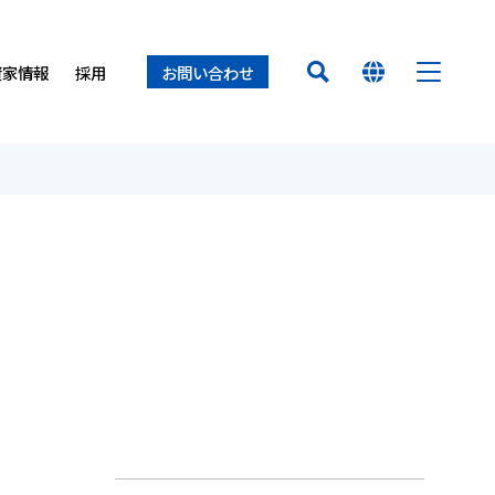
資家情報
採用
お問い合わせ
HOME
オイレス早わかり
経営方針
置（オイレスECO）
ロセス
ー
オイレスとは
業所
オイレス
得について
て
介
せ
製品
イノベーション
サステナビリティ