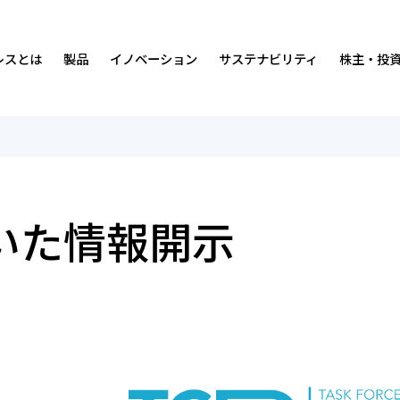
レスとは
製品
イノベーション
サステナビリティ
株主・投
沿革
免震・制震装置
ダンピングについて
サステナビリティの考え方・マテリアリティ
中期経営計画
経営理念・
排煙・換気装
人材
価値創造プ
IRカレンダ
事業内容
研究開発環境
社会
IRニュース
営業所・事
実績
ガバナンス
経営情報
づいた情報開示
会社案内・広告ライブラリー
統合報告書
財務ハイライト
数字で見る
ISO認証取
株式につい
マンガ
各種方針
よくあるご質問
オスビー紹
お問い合わ