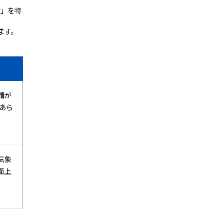
会」を特
ます。
請が
あら
気象
面上