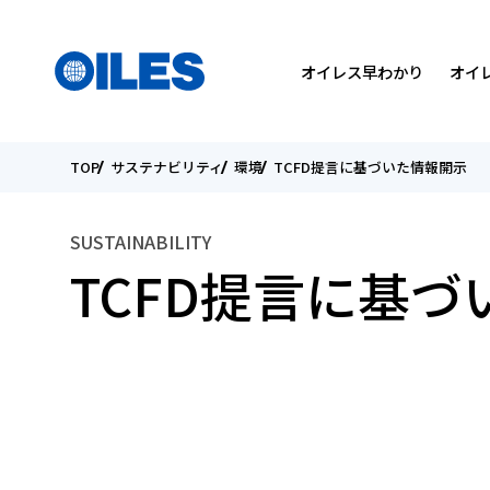
検索
国を選んでください
メニュー
オイレス早わかり
オイ
TOP
サステナビリティ
環境
TCFD提言に基づいた情報開示
SEARCH
会社概要
軸受製品
トライボロジーについて
トップメッセージ
トップメッセージ
SUSTAINABILITY
役員紹介
カタログダウンロード
研究開発方針
環境
個人投資家の皆様へ
TCFD提言に基
国内・海外関係会社
オイレスの取り組み
IRライブラリー
こんなところにオイレス
ESGデータ
電子公告