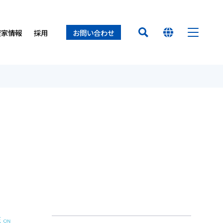
資家情報
採用
お問い合わせ
HOME
オイレス早わかり
経営方針
置（オイレスECO）
ロセス
ー
オイレスとは
業所
オイレス
得について
て
介
せ
製品
イノベーション
サステナビリティ