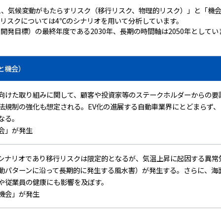
え、気候変動がもたらすリスク（移行リスク、物理的リスク）」と「機
的リスクについては4℃のシナリオを用いて分析しています。
開発目標）の最終年度である2030年、長期の時間軸は2050年としてい
と機会）
向けた取り組みに関して、顧客や投資家等のステークホルダーからの要
法規制の強化も想定される。EV化の進展する自動車業界にとどまらず、
なる。
会」が発生
シナリオであり移行リスクは限定的となるが、気温上昇に起因する異常
動パターンに沿って長期的に発生する風水害）が発生する。さらに、海
や従業員の健康にも影響を及ぼす。
機会」が発生