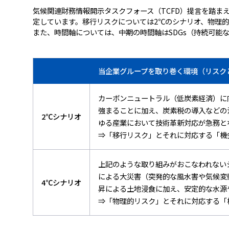
気候関連財務情報開示タスクフォース（TCFD）提言を踏ま
定しています。移行リスクについては2℃のシナリオ、物理
また、時間軸については、中期の時間軸はSDGs（持続可能な
当企業グループを取り巻く環境（リスク
カーボンニュートラル（低炭素経済）に
強まることに加え、炭素税の導入などの
2℃シナリオ
ゆる産業において技術革新対応が急務と
⇒「移行リスク」とそれに対応する「機
上記のような取り組みがおこなわれない
による大災害（突発的な風水害や気候変
4℃シナリオ
昇による土地浸食に加え、安定的な水源
⇒「物理的リスク」とそれに対応する「