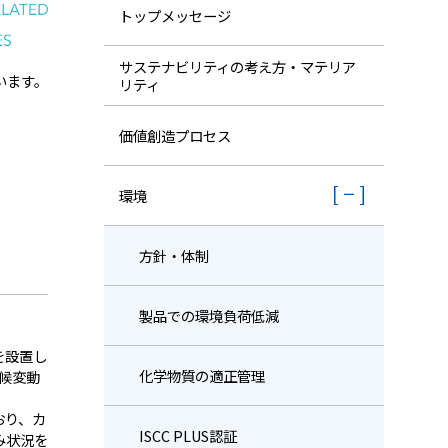
株主・投資家情報
トップメッセージ
採用
サステナビリティの考え方・マテリア
います。
リティ
価値創造プロセス
環境
方針・体制
製品での環境負荷低減
を設置し
化学物質の適正管理
候変動
おり、カ
ISCC PLUS認証
み状況を