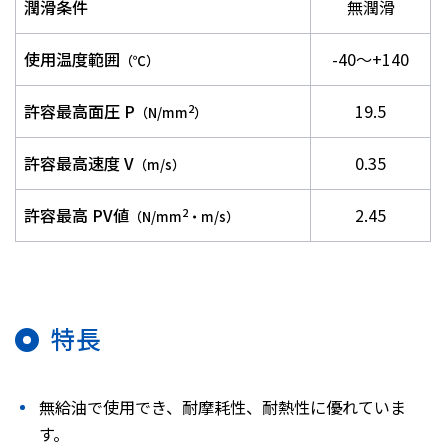
潤滑条件
無潤滑
使用温度範囲
-40～+140
（℃）
許容最高面圧 P
19.5
2
（N/mm
）
許容最高速度 V
0.35
（m/s）
許容最高 PV値
2.45
2
（N/mm
・m/s）
特長
無給油で使用でき、耐摩耗性、耐熱性に優れていま
す。