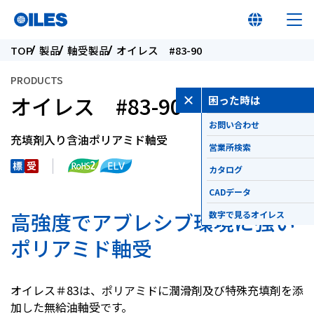
TOP
製品
軸受製品
オイレス #83-90
PRODUCTS
オイレス #83-90
困った時は
お問い合わせ
オイレス早わかり
充填剤入り含油ポリアミド軸受
営業所検索
オイレスとは
カタログ
CADデータ
製品
高強度でアブレシブ環境に強い
数字で見るオイレス
ポリアミド軸受
イノベーション
オイレス＃83は、ポリアミドに潤滑剤及び特殊充填剤を添
サステナビリティ
加した無給油軸受です。