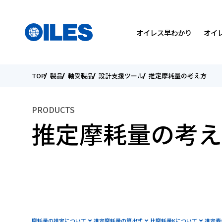
検索
国を選んでください
メニュー
オイレス早わかり
オイ
TOP
製品
軸受製品
設計支援ツール
推定摩耗量の考え方
SEARCH
会社概要
軸受製品
トライボロジーについて
トップメッセージ
トップメッセージ
PRODUCTS
役員紹介
カタログダウンロード
研究開発方針
環境
個人投資家の皆様へ
推定摩耗量の考え
国内・海外関係会社
オイレスの取り組み
IRライブラリー
こんなところにオイレス
ESGデータ
電子公告
摩耗量の推定について
推定摩耗量の算出式
比摩耗量Kについて
推定寿