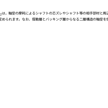
は，軸受の摩耗によるシャフトの芯ズレやシャフト等の相手部材と周
2
定められます。なお、摺動層とバッキング層からなる二層構造の軸受を