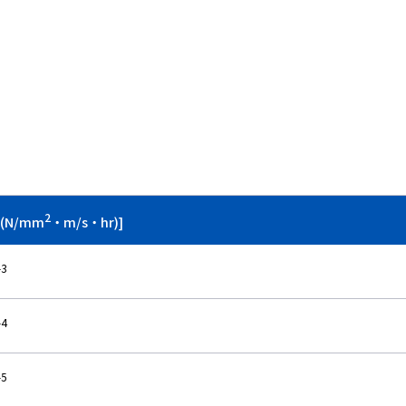
2
(N/mm
・m/s・hr)]
-3
-4
-5