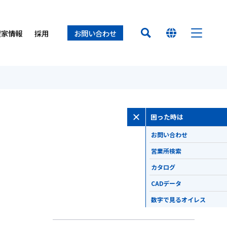
資家情報
採用
お問い合わせ
HOME
オイレス早わかり
経営方針
置（オイレスECO）
ロセス
ー
オイレスとは
困った時は
業所
オイレス
得について
て
お問い合わせ
介
せ
製品
営業所検索
カタログ
イノベーション
CADデータ
数字で見るオイレス
サステナビリティ