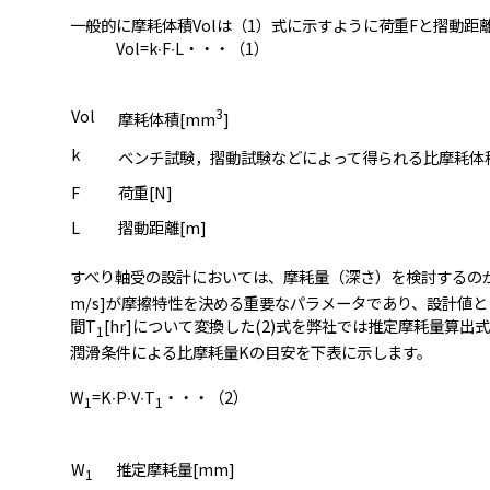
一般的に摩耗体積Volは（1）式に示すように荷重Fと摺動距
Vol=k∙F∙L・・・（1）
Vol
3
摩耗体積[mm
]
k
ベンチ試験，摺動試験などによって得られる比摩耗体
F
荷重[N]
L
摺動距離[m]
すべり軸受の設計においては、摩耗量（深さ）を検討するのが
m/s]が摩擦特性を決める重要なパラメータであり、設計値と
間T
[hr]について変換した(2)式を弊社では推定摩耗量算出式
1
潤滑条件による比摩耗量Kの目安を下表に示します。
W
=K∙P∙V∙T
・・・（2）
1
1
W
推定摩耗量[mm]
1