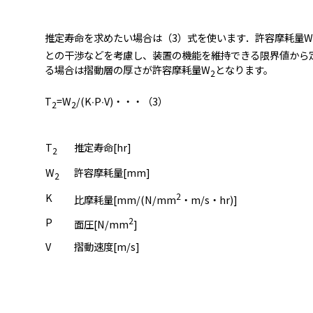
推定寿命を求めたい場合は（3）式を使います．許容摩耗量W
との干渉などを考慮し、装置の機能を維持できる限界値から
る場合は摺動層の厚さが許容摩耗量W
となります。
2
T
=W
/(K∙P∙V)・・・（3）
2
2
T
推定寿命[hr]
2
W
許容摩耗量[mm]
2
K
2
比摩耗量[mm/(N/mm
・m/s・hr)]
P
2
面圧[N/mm
]
V
摺動速度[m/s]