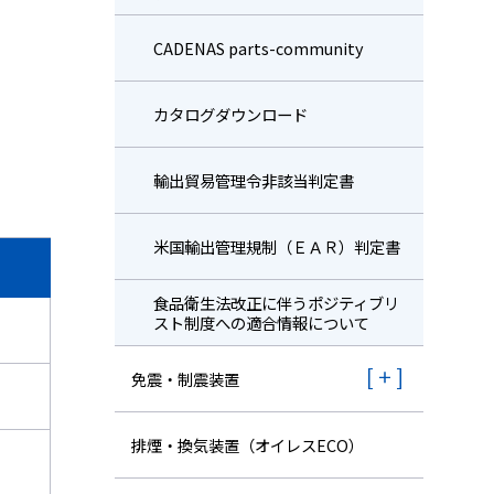
CADENAS parts-community
カタログダウンロード
輸出貿易管理令非該当判定書
米国輸出管理規制（ＥＡＲ）判定書
⾷品衛⽣法改正に伴うポジティブリ
スト制度への適合情報について
免震・制震装置
排煙・換気装置（オイレスECO）