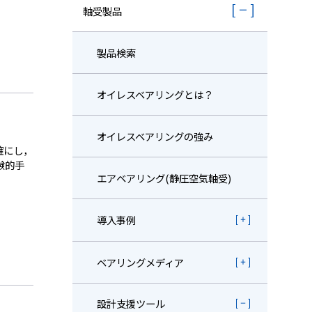
株主・投資家情報
軸受製品
採用
製品検索
オイレスベアリングとは？
オイレスベアリングの強み
確にし，
験的手
エアベアリング(静圧空気軸受)
導入事例
ベアリングメディア
設計支援ツール