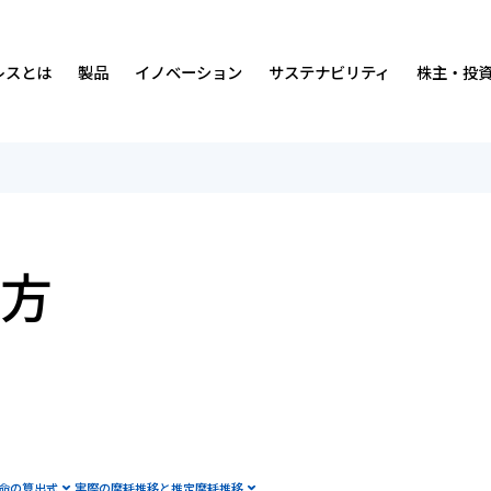
レスとは
製品
イノベーション
サステナビリティ
株主・投
沿革
免震・制震装置
ダンピングについて
サステナビリティの考え方・マテリアリティ
中期経営計画
経営理念・
排煙・換気装
人材
価値創造プ
IRカレンダ
事業内容
研究開発環境
社会
IRニュース
営業所・事
実績
ガバナンス
経営情報
方
会社案内・広告ライブラリー
統合報告書
財務ハイライト
数字で見る
ISO認証取
株式につい
マンガ
各種方針
よくあるご質問
オスビー紹
お問い合わ
命の算出式
実際の摩耗推移と推定摩耗推移