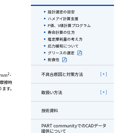
設計選定の目安
ハメアイ計算支援
P値、V値計算プログラム
寿命計算の仕方
推定摩耗量の考え方
応力緩和について
グリースの選定
耐食性
2
不具合原因と対策方法
/mm
･
び摩擦時
ります。
取扱い方法
技術資料
PART communityでのCADデータ
提供について