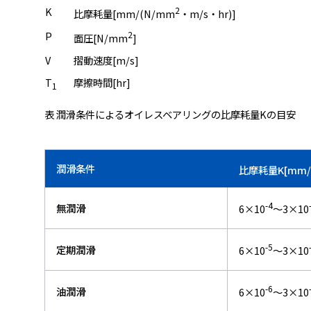
K
2
比摩耗量[mm/(N/mm
・m/s・hr)]
P
2
面圧[N/mm
]
V
摺動速度[m/s]
T
摩擦時間[hr]
1
表 潤滑条件によるオイレスベアリングの比摩耗量Kの目安
潤滑条件
比摩耗量K[mm/
-4
無潤滑
6×10
～3×10
-5
定期潤滑
6×10
～3×10
-6
油潤滑
6×10
～3×10