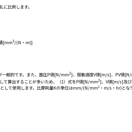
離Lに比例します。
3
積[mm
/(N・m)]
2
一般的です。また、面圧P値[N/mm
]、摺動速度V値[m/s]、PV値[N
2
して算出することが多いため、（1）式をP値[N/mm
]、V値[m/s]及
として使用します。比摩耗量Kの単位はmm/(N/mm²・m/s・hr)とな