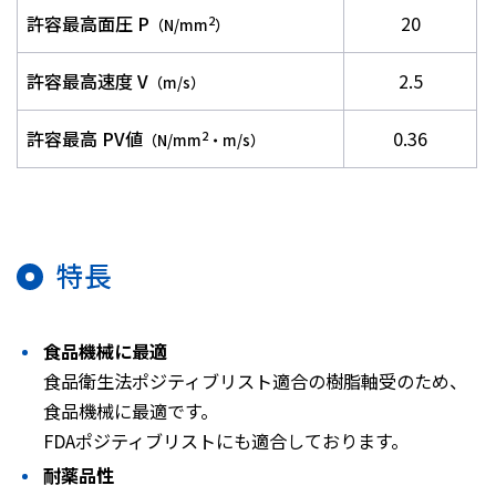
許容最高面圧 P
20
2
（N/mm
）
許容最高速度 V
2.5
（m/s）
許容最高 PV値
0.36
2
（N/mm
・m/s）
特長
食品機械に最適
食品衛生法ポジティブリスト適合の樹脂軸受のため、
食品機械に最適です。
FDAポジティブリストにも適合しております。
耐薬品性