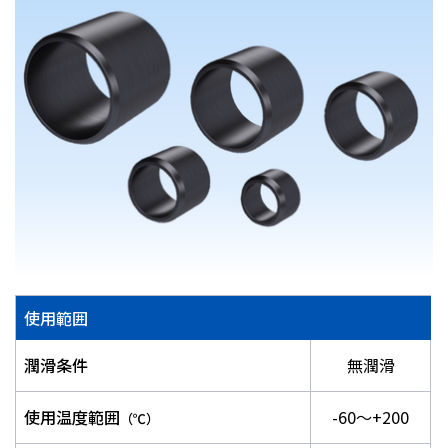
株主・投資家情報
採用
お問い合わせ
プライバシーポリシー
ソーシャルメディアポリシー
企業行動憲章・規範
曽田文庫
サイトマップ
使用範囲
ご利用にあたって
潤滑条件
無潤滑
使用温度範囲
-60～+200
（℃）