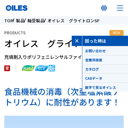
TOP
製品
軸受製品
オイレス グライトロンSF
PRODUCTS
NEW
オイレス グライトロンSF
困った時は
お問い合わせ
オイレス早わかり
充填剤入りポリフェニレンサルファイド軸受
営業所検索
オイレスとは
カタログ
CADデータ
製品
数字で見るオイレス
食品機械の消毒（次亜塩素酸ナ
トリウム）に耐性があります！
イノベーション
サステナビリティ