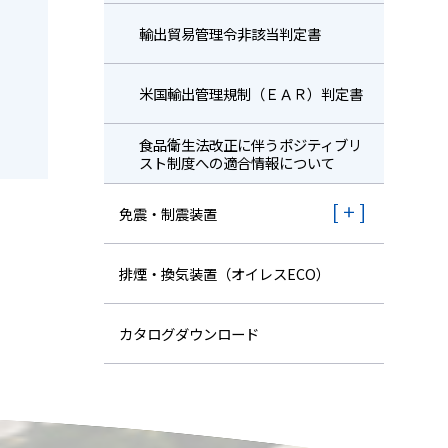
輸出貿易管理令非該当判定書
米国輸出管理規制（ＥＡＲ）判定書
⾷品衛⽣法改正に伴うポジティブリ
スト制度への適合情報について
免震・制震装置
排煙・換気装置（オイレスECO）
カタログダウンロード