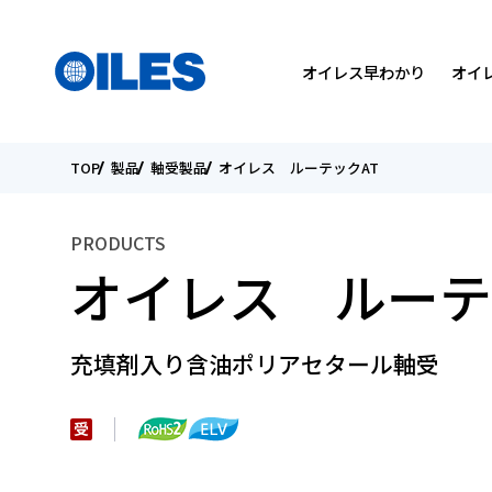
検索
国を選んでください
メニュー
オイレス早わかり
オイ
TOP
製品
軸受製品
オイレス ルーテックAT
SEARCH
会社概要
軸受製品
トライボロジーについて
トップメッセージ
トップメッセージ
PRODUCTS
役員紹介
カタログダウンロード
研究開発方針
環境
個人投資家の皆様へ
オイレス ルーテ
国内・海外関係会社
オイレスの取り組み
IRライブラリー
こんなところにオイレス
ESGデータ
電子公告
充填剤入り含油ポリアセタール軸受