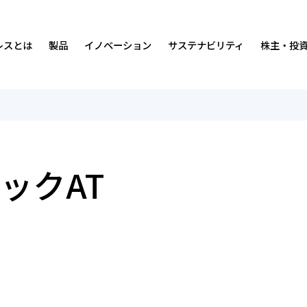
レスとは
製品
イノベーション
サステナビリティ
株主・投
沿革
免震・制震装置
ダンピングについて
サステナビリティの考え方・マテリアリティ
中期経営計画
経営理念・
排煙・換気装
人材
価値創造プ
IRカレンダ
事業内容
研究開発環境
社会
IRニュース
営業所・事
実績
ガバナンス
経営情報
ックAT
会社案内・広告ライブラリー
統合報告書
財務ハイライト
数字で見る
ISO認証取
株式につい
マンガ
各種方針
よくあるご質問
オスビー紹
お問い合わ