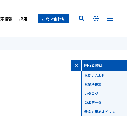
資家情報
採用
お問い合わせ
HOME
オイレス早わかり
経営方針
置（オイレスECO）
ロセス
ー
オイレスとは
困った時は
業所
オイレス
得について
て
お問い合わせ
介
せ
製品
営業所検索
カタログ
イノベーション
CADデータ
数字で見るオイレス
サステナビリティ