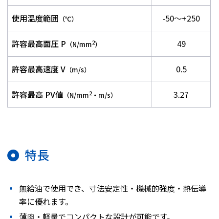
使用温度範囲
-50～+250
（℃）
許容最高面圧 P
49
2
（N/mm
）
許容最高速度 V
0.5
（m/s）
許容最高 PV値
3.27
2
（N/mm
・m/s）
特長
無給油で使用でき、寸法安定性・機械的強度・熱伝導
率に優れます。
薄肉・軽量でコンパクトな設計が可能です。