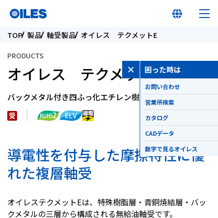
TOP
製品
軸受製品
オイレス テクメットE
PRODUCTS
オイレス テクメットE
困った時は
お問い合わせ
オイレス早わかり
バックメタル付き四ふっ化エチレン樹脂複層軸受
営業所検索
オイレスとは
カタログ
CADデータ
製品
導電性を付与した摩擦特性に優
数字で見るオイレス
れた複層軸受
イノベーション
オイレステクメットEは、特殊樹脂層・青銅焼結層・バッ
サステナビリティ
クメタルの三層から構成される無給油軸受です。